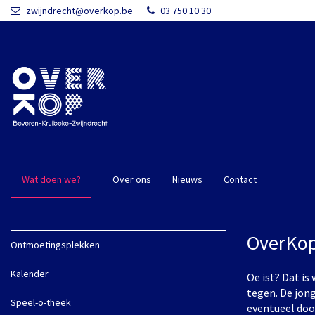
Overslaan en naar de inhoud gaan
zwijndrecht@overkop.be
03 750 10 30
Wat doen we?
Over ons
Nieuws
Contact
OverKop
Ontmoetingsplekken
Kalender
Oe ist? Dat i
tegen. De jon
Speel-o-theek
eventueel doo