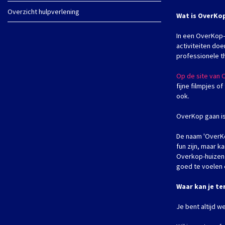
Overzicht hulpverlening
Wat is OverKo
In een OverKop-h
activiteiten doe
professionele t
Op de site van
fijne filmpjes o
ook.
OverKop gaan i
De naam 'OverKo
fun zijn, maar 
Overkop-huizen 
goed te voelen 
Waar kan je te
Je bent altijd w