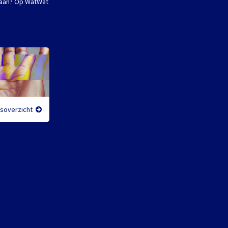
gsgaan? Op WatWat
gsoverzicht