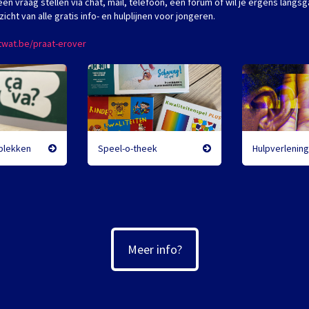
 een vraag stellen via chat, mail, telefoon, een forum of wil je ergens lan
icht van alle gratis info- en hulplijnen voor jongeren.
twat.be/praat-erover
plekken
Speel-o-theek
Hulpverlenin
Meer info?