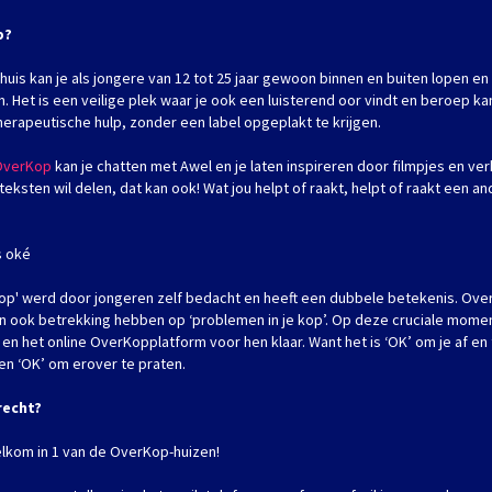
p?
uis kan je als jongere van 12 tot 25 jaar gewoon binnen en buiten lopen en a
n. Het is een veilige plek waar je ook een luisterend oor vindt en beroep k
herapeutische hulp, zonder een label opgeplakt te krijgen.
 OverKop
kan je chatten met Awel en je laten inspireren door filmpjes en verh
f teksten wil delen, dat kan ook! Wat jou helpt of raakt, helpt of raakt een a
s oké
p' werd door jongeren zelf bedacht en heeft een dubbele betekenis. Ove
kan ook betrekking hebben op ‘problemen in je kop’. Op deze cruciale mome
en het online OverKopplatform voor hen klaar. Want het is ‘OK’ om je af en
en ‘OK’ om erover te praten.
recht?
elkom in 1 van de OverKop-huizen!