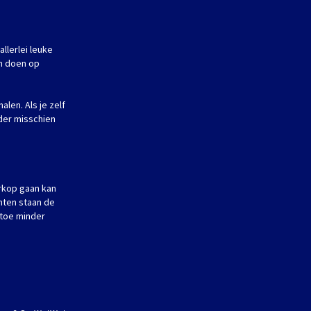
llerlei leuke
an doen op
alen. Als je zelf
nder misschien
rkop gaan kan
nten staan de
 toe minder