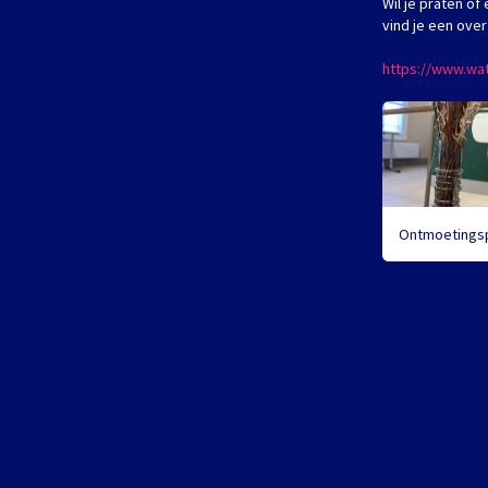
Wil je praten of
vind je een overz
https://www.wa
Ontmoetings