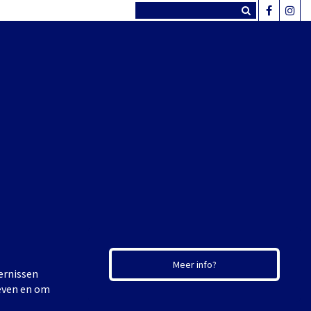
Meer info?
ernissen
geven en om