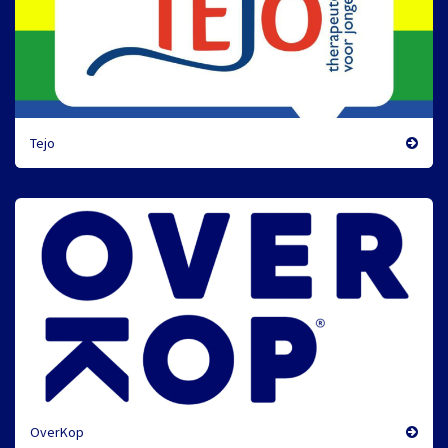
Tejo
OverKop